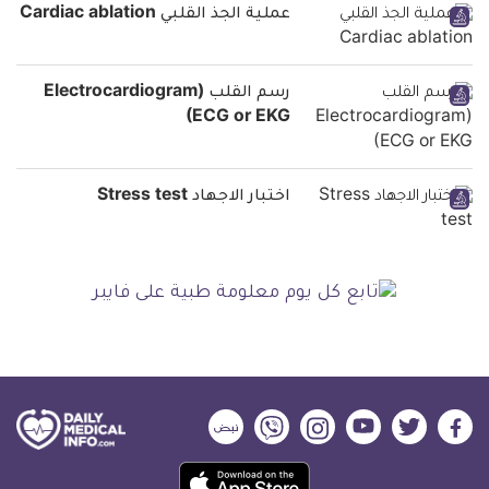
عملية الجذ القلبي Cardiac ablation
رسم القلب (Electrocardiogram
(ECG or EKG
اختبار الاجهاد Stress test
ديلي
ديلي
ديلي
ديلي
ديلي
ديلي
ميديكال
ميديكال
ميديكال
ميديكال
ميديكال
ميديكال
حمل
انفو
انفو
انفو
انفو
انفو
انفو