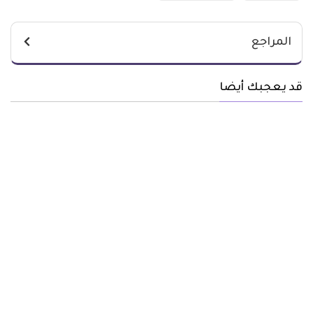
المراجع
قد يعجبك أيضا