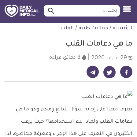
ابحث…
ابحث
معلومة
لتخطي
الرئيسية
/
مقالات طبية
/
القلب
طبية
لمحتوى
موثقة
ما هي دعامات القلب
3 دقائق
قراءة
29 فبراير 2020
شارك على تيليجرام - ديلي ميديكال انفو
شارك على فيسبوك - ديلي ميديكال انفو
شارك على تويتر - ديلي ميديكال انفو
تعرف معنا على إجابة سؤال شائع ومهم وهو
ما هي
دعامات القلب
ولماذا يتم استخدامها؟ حيث يرغب
الكثيرون في التعرف على هذا الإجراء ومعرفة مخاطره، لذا