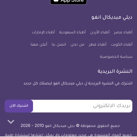
تطبيق
على
على
على
على
على
على
كل
فيسبوك
تويتر
يوتيوب
انستجرام
فايبر
نبض
ديلي ميديكال انفو
يوم
معلومة
أطباء مصر
أطباء الأردن
أطباء السعودية
أطباء الإمارات
طبية
أطباء الكويت
أطباء قطر
من نحن
للآيفون
اتصل بنا
أعلن معنا
سياسة الخصوصية
النشرة البريدية
اشترك في النشرة البريدية ل ديلي ميديكال انفو ليصلك كل جديد
بريدك
اشترك الآن
الالكتروني
جميع الحقوق محفوظة © ديلي ميديكال انفو 2010 - 2026
جميع المواد المنشورة هي مجرد معلومات ولا يمكن اعتبارها استشارة طبية