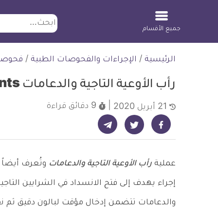
ابحث
جميع الأقسام
لتخطي
الرئيسية
/
الإجراءات والفحوصات الطبية
/
فحوصا
لمحتوى
رأب الأوعية التاجية والدعامات Coronary angioplasty and stents
9 دقائق
قراءة
21 أبريل 2020
شارك على تيليجرام - ديلي ميديكال انفو
شارك على فيسبوك - ديلي ميديكال انفو
شارك على تويتر - ديلي ميديكال انفو
عملية
رأب الأوعية التاجية والدعامات
وتُعرف أيضاً 
إجراء يهدف إلى فتح الانسداد في الشرايين التاجي
والدعامات تتضمن إدخال مؤقت لبالون دقيق ثم نف