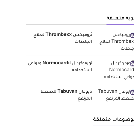
وية متعلقة
ثرومبكس Thrombexx لعلاج
الجلطات
نورموكرديل Normocardil ودواعي
استخدامه
تابوفان Tabuvan للضغط
المرتفع
وضوعات متعلقة