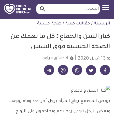
ابحث…
ابحث
معلومة
لتخطي
الرئيسية
/
مقالات طبية
/
صحة جنسية
طبية
لمحتوى
موثقة
كبار السن والجماع : كل ما يهمك عن
الصحة الجنسية فوق الستين
4 دقائق
قراءة
13 أبريل 2020
شارك على تيليجرام - ديلي ميديكال انفو
شارك على فيسبوك - ديلي ميديكال انفو
شارك على واتساب - ديلي ميديكال انفو
شارك على فايبر - ديلي ميديكال انفو
شارك على تويتر - ديلي ميديكال انفو
يرفض المجتمع زواج المرأة برجل آخر بعد وفاة زوجها،
وبعض الرجل تتوفى زوجاتهم ويهاجمون على الزواج