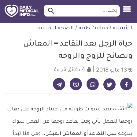
ابحث…
ابحث
معلومة
لتخطي
الرئيسية
/
مقالات طبية
/
الصحة النفسية
طبية
لمحتوى
موثقة
حياة الرجل بعد التقاعد – المعاش
ونصائح للزوج والزوجة
4 دقائق
قراءة
13 مايو 2018
شارك على تيليجرام - ديلي ميديكال انفو
شارك على فيسبوك - ديلي ميديكال انفو
شارك على واتساب - ديلي ميديكال انفو
شارك على فايبر - ديلي ميديكال انفو
شارك على تويتر - ديلي ميديكال انفو
بعد سنوات طويلة من اعتياد الزوجة على ذهاب
زوجها للعمل يأتي وقت تقاعد زوجها عن العمل سواء
ببلوغه
سن التقاعد أو المعاش المبكر
.. ومن هنا تبدأ