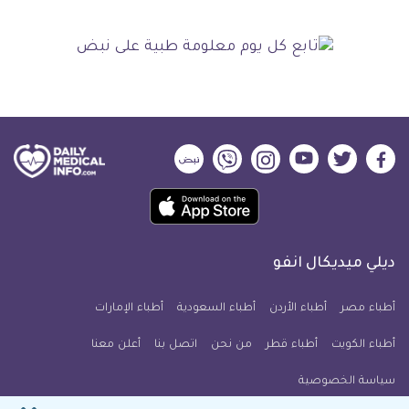
ديلي
ديلي
ديلي
ديلي
ديلي
ديلي
ميديكال
ميديكال
ميديكال
ميديكال
ميديكال
ميديكال
حمل
انفو
انفو
انفو
انفو
انفو
انفو
تطبيق
على
على
على
على
على
على
كل
فيسبوك
تويتر
يوتيوب
انستجرام
فايبر
نبض
ديلي ميديكال انفو
يوم
معلومة
أطباء مصر
أطباء الأردن
أطباء السعودية
أطباء الإمارات
طبية
أطباء الكويت
أطباء قطر
من نحن
للآيفون
اتصل بنا
أعلن معنا
سياسة الخصوصية