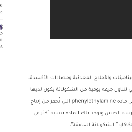
تامينات والأملاح المعدنية ومضادات الأكسدة.
تي تتناول جرعه يومية من الشكولاتة يكون لديها
رغبات جنسية أكثر حيث تحتوي الشكولاتة على مادة phenylethylamine التي تُحفز من إنتاج
مارسة الجنس وتوجد تلك المادة بنسبة أكثر في
كاكاو ” الشكولاتة الغامقة”.