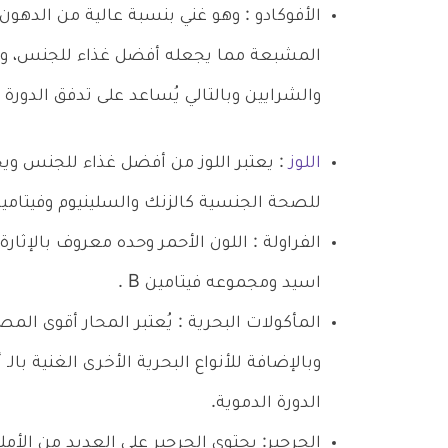
الأفوكادو : وهو غني بنسبة عالية من الدهون
المشبعة مما يجعله أفضل غذاء للجنس، و يت
والشرايين وبالتالي يُساعد على تدفق الدورة 
اللوز
: يعتبر اللوز من أفضل غذاء للجنس ويح
للصحة الجنسية كالزنك والسلينيوم وفيتامين E
الفراولة : اللون الأحمر وحده معروف بالإثار
اسيد ومجموعه فيتامين B .
المأكولات البحرية : يُعتبر المحار أقوى الم
الدورة الدموية.
الجرجير: يحتوي الجرجير علي العديد من الأم