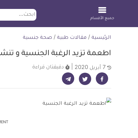
ابحث
جميع الأقسام
لتخطي
الرئيسية
/
مقالات طبية
/
صحة جنسية
لمحتوى
اطعمة تزيد الرغبة الجنسية و تن
دقيقتان
قراءة
7 أبريل 2020
شارك على تيليجرام - ديلي ميديكال انفو
شارك على فيسبوك - ديلي ميديكال انفو
شارك على تويتر - ديلي ميديكال انفو
MENT