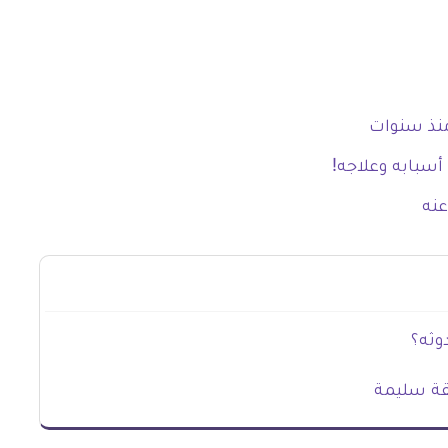
 منذ سنوات
بابه وعلاجه!
عنه
وثه؟
قة سليمة