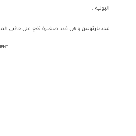
البولية .
غدد بارثولين
و هى غدد صغيرة تقع على جانبى المه
MENT