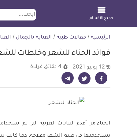
ابحث
جميع الأقسام
لتخطي
الرئيسية
/
مقالات طبية
/
العناية بالجمال
/
العنا
لمحتوى
فوائد الحناء للشعر وخلطات للشع
4 دقائق
قراءة
12 يونيو 2021
شارك على تيليجرام - ديلي ميديكال انفو
شارك على فيسبوك - ديلي ميديكال انفو
شارك على تويتر - ديلي ميديكال انفو
الحناء من أقدم النباتات العربية التي تم استخدا
يستخدمنها في صبغ الشعر وعلاجه، كما كانت تست