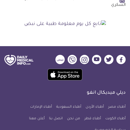
ديلي
ديلي
ديلي
ديلي
ديلي
ديلي
ميديكال
ميديكال
ميديكال
ميديكال
ميديكال
ميديكال
حمل
انفو
انفو
انفو
انفو
انفو
انفو
تطبيق
على
على
على
على
على
على
كل
فيسبوك
تويتر
يوتيوب
انستجرام
فايبر
نبض
ديلي ميديكال انفو
يوم
معلومة
أطباء مصر
أطباء الأردن
أطباء السعودية
أطباء الإمارات
طبية
أطباء الكويت
أطباء قطر
من نحن
للآيفون
اتصل بنا
أعلن معنا