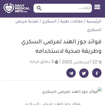
ابحث…
ابحث
معلومة
لتخطي
الرئيسية
/
مقالات طبية
/
السكري
/
تغذية مريض
طبية
لمحتوى
موثقة
السكري
فوائد جوز الهند لمرضى السكري
وطريقة صحية لاستخدامه
3 دقائق
قراءة
22 أغسطس 2022
شارك على تيليجرام - ديلي ميديكال انفو
شارك على فيسبوك - ديلي ميديكال انفو
شارك على تويتر - ديلي ميديكال انفو
فوائد جوز الهند لمرضى السكري