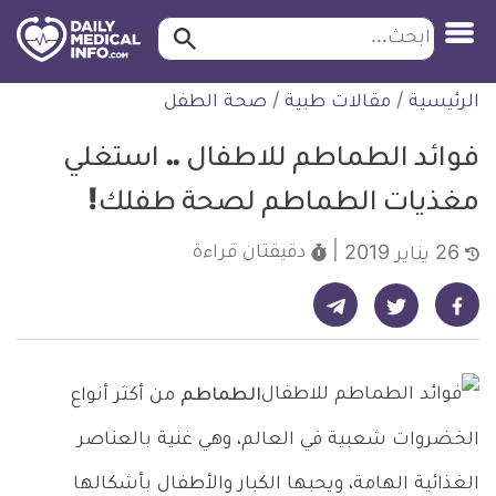
ابحث…
ابحث
معلومة
لتخطي
الرئيسية
/
مقالات طبية
/
صحة الطفل
طبية
لمحتوى
موثقة
فوائد الطماطم للاطفال .. استغلي
مغذيات الطماطم لصحة طفلك!
دقيقتان
قراءة
26 يناير 2019
شارك على تيليجرام - ديلي ميديكال انفو
شارك على فيسبوك - ديلي ميديكال انفو
شارك على تويتر - ديلي ميديكال انفو
الطماطم
من أكثر أنواع
الخضروات شعبية في العالم، وهي غنية بالعناصر
الغذائية الهامة، ويحبها الكبار والأطفال بأشكالها