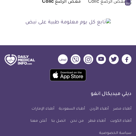
مغص الرضع Colic
ديلي
ديلي
ديلي
ديلي
ديلي
ديلي
ميديكال
ميديكال
ميديكال
ميديكال
ميديكال
ميديكال
حمل
انفو
انفو
انفو
انفو
انفو
انفو
تطبيق
على
على
على
على
على
على
كل
فيسبوك
تويتر
يوتيوب
انستجرام
فايبر
نبض
ديلي ميديكال انفو
يوم
معلومة
أطباء مصر
أطباء الأردن
أطباء السعودية
أطباء الإمارات
طبية
أطباء الكويت
أطباء قطر
من نحن
للآيفون
اتصل بنا
أعلن معنا
سياسة الخصوصية