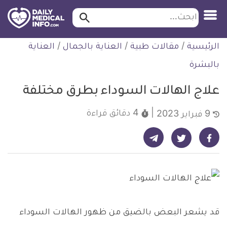
ابحث…
ابحث
معلومة
لتخطي
الرئيسية
/
مقالات طبية
/
العناية بالجمال
/
العناية
طبية
لمحتوى
موثقة
بالبشرة
علاج الهالات السوداء بطرق مختلفة
4 دقائق
قراءة
9 فبراير 2023
شارك على تيليجرام - ديلي ميديكال انفو
شارك على فيسبوك - ديلي ميديكال انفو
شارك على تويتر - ديلي ميديكال انفو
قد يشعر البعض بالضيق من ظهور الهالات السوداء