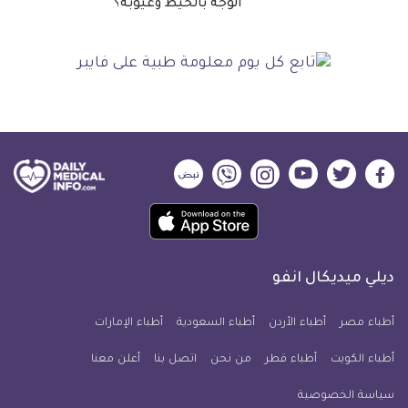
الوجه بالخيط وعيوبه؟
ديلي
ديلي
ديلي
ديلي
ديلي
ديلي
ميديكال
ميديكال
ميديكال
ميديكال
ميديكال
ميديكال
حمل
انفو
انفو
انفو
انفو
انفو
انفو
تطبيق
على
على
على
على
على
على
كل
فيسبوك
تويتر
يوتيوب
انستجرام
فايبر
نبض
ديلي ميديكال انفو
يوم
معلومة
أطباء مصر
أطباء الأردن
أطباء السعودية
أطباء الإمارات
طبية
أطباء الكويت
أطباء قطر
من نحن
للآيفون
اتصل بنا
أعلن معنا
سياسة الخصوصية