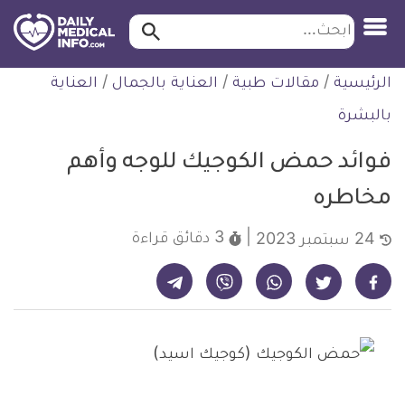
ابحث…
ابحث
معلومة
لتخطي
الرئيسية
/
مقالات طبية
/
العناية بالجمال
/
العناية
طبية
لمحتوى
موثقة
بالبشرة
فوائد حمض الكوجيك للوجه وأهم
مخاطره
3 دقائق
قراءة
24 سبتمبر 2023
شارك على تيليجرام - ديلي ميديكال انفو
شارك على فيسبوك - ديلي ميديكال انفو
شارك على واتساب - ديلي ميديكال انفو
شارك على فايبر - ديلي ميديكال انفو
شارك على تويتر - ديلي ميديكال انفو