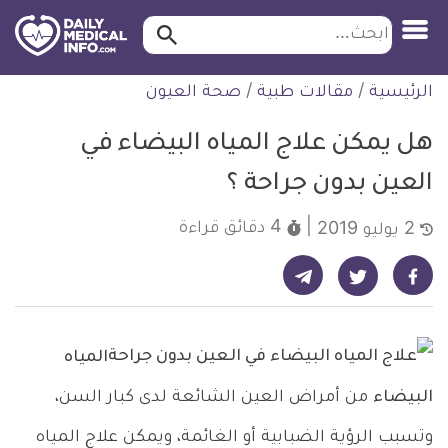
ابحث…
ابحث
معلومة
لتخطي
الرئيسية
/
مقالات طبية
/
صحة العيون
طبية
لمحتوى
موثقة
هل يمكن علاج المياه البيضاء في
العين بدون جراحة ؟
4 دقائق
قراءة
2 يوليو 2019
شارك على تيليجرام - ديلي ميديكال انفو
شارك على فيسبوك - ديلي ميديكال انفو
شارك على تويتر - ديلي ميديكال انفو
المياه
البيضاء
من أمراض العين الشائعة لدى كبار السن،
وتسبب الرؤية الضبابية أو الغائمة، ويمكن علاج المياه