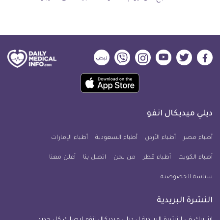
ديلي
ديلي
ديلي
ديلي
ديلي
ديلي
ميديكال
ميديكال
ميديكال
ميديكال
ميديكال
ميديكال
حمل
انفو
انفو
انفو
انفو
انفو
انفو
تطبيق
على
على
على
على
على
على
كل
فيسبوك
تويتر
يوتيوب
انستجرام
فايبر
نبض
ديلي ميديكال انفو
يوم
معلومة
أطباء مصر
أطباء الأردن
أطباء السعودية
أطباء الإمارات
طبية
أطباء الكويت
أطباء قطر
من نحن
للآيفون
اتصل بنا
أعلن معنا
سياسة الخصوصية
النشرة البريدية
اشترك في النشرة البريدية ل ديلي ميديكال انفو ليصلك كل جديد