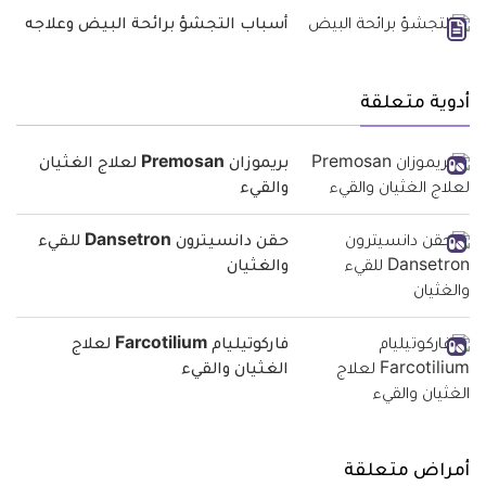
أسباب التجشؤ برائحة البيض وعلاجه
أدوية متعلقة
بريموزان Premosan لعلاج الغثيان
والقيء
حقن دانسيترون Dansetron للقيء
والغثيان
فاركوتيليام Farcotilium لعلاج
الغثيان والقيء
أمراض متعلقة