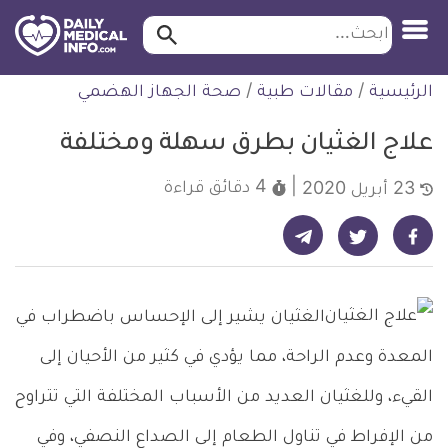
ابحث…
ابحث
معلومة
لتخطي
الرئيسية
/
مقالات طبية
/
صحة الجهاز الهضمي
طبية
لمحتوى
موثقة
علاج الغثيان بطرق سهلة ومختلفة
4 دقائق
قراءة
23 أبريل 2020
شارك على تيليجرام - ديلي ميديكال انفو
شارك على فيسبوك - ديلي ميديكال انفو
شارك على تويتر - ديلي ميديكال انفو
الغثيان يشير إلى الإحساس باضطراب في
المعدة وعدم الراحة، مما يؤدي في كثير من الأحيان إلى
القيء، وللغثيان العديد من الأسباب المختلفة التي تتراوح
من الإفراط في تناول الطعام إلى الصداع النصفي، وفي