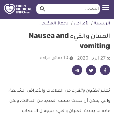
ابحث…
ابحث
معلومة
لتخطي
الرئيسية
/
الأعراض
/
الجهاز الهضمي
طبية
لمحتوى
موثقة
الغثيان والقيء Nausea and
vomiting
10 دقائق
قراءة
27 أبريل 2020
شارك على تيليجرام - ديلي ميديكال انفو
شارك على فيسبوك - ديلي ميديكال انفو
شارك على تويتر - ديلي ميديكال انفو
يُعتبر
الغثيان والقيء
من العلامات والأعراض الشائعة،
والتي يمكن أن تحدث بسبب العديد من الحالات، ولكن
عادة ما يحدث الغثيان والقيء نتيجةال الالتهاب