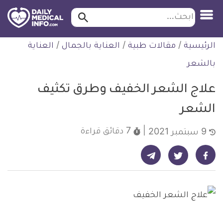
ابحث…
ابحث
معلومة
لتخطي
الرئيسية
/
مقالات طبية
/
العناية بالجمال
/
العناية
طبية
لمحتوى
موثقة
بالشعر
علاج الشعر الخفيف وطرق تكثيف
الشعر
7 دقائق
قراءة
9 سبتمبر 2021
شارك على تيليجرام - ديلي ميديكال انفو
شارك على فيسبوك - ديلي ميديكال انفو
شارك على تويتر - ديلي ميديكال انفو