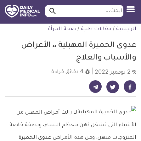
ابحث…
ابحث
معلومة
لتخطي
الرئيسية
/
مقالات طبية
/
صحة المرأة
طبية
لمحتوى
موثقة
عدوى الخميرة المهبلية .. الأعراض
والأسباب والعلاج
4 دقائق
قراءة
2 نوفمبر 2022
شارك على تيليجرام - ديلي ميديكال انفو
شارك على فيسبوك - ديلي ميديكال انفو
شارك على تويتر - ديلي ميديكال انفو
لا زالت أمراض المهبل من
الأشياء التي تشغل ذهن معظم النساء، وبصفة خاصة
المتزوجات منهن، ومن هذه الأمراض
عدوى الخميرة