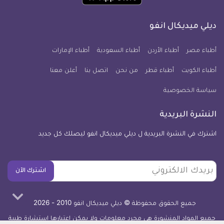
تطبيق
على
على
على
على
على
على
كل
فيسبوك
تويتر
يوتيوب
انستجرام
فايبر
نبض
ديلي ميديكال انفو
يوم
معلومة
أطباء مصر
أطباء الأردن
أطباء السعودية
أطباء الإمارات
طبية
أطباء الكويت
أطباء قطر
من نحن
للآيفون
اتصل بنا
أعلن معنا
سياسة الخصوصية
النشرة البريدية
اشترك في النشرة البريدية ل ديلي ميديكال انفو ليصلك كل جديد
بريدك
اشترك الآن
الالكتروني
جميع الحقوق محفوظة © ديلي ميديكال انفو 2010 - 2026
جميع المواد المنشورة هي مجرد معلومات ولا يمكن اعتبارها استشارة طبية