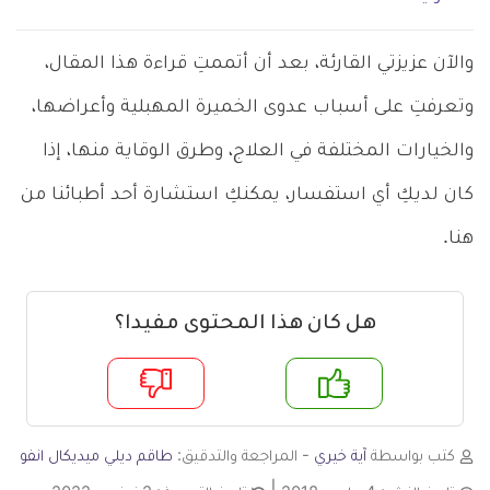
والآن عزيزتي القارئة، بعد أن أتممتِ قراءة هذا المقال،
وتعرفتِ على أسباب عدوى الخميرة المهبلية وأعراضها،
والخيارات المختلفة في العلاج، وطرق الوقاية منها، إذا
كان لديكِ أي استفسار، يمكنكِ استشارة أحد أطبائنا من
هنا.
هل كان هذا المحتوى مفيدا؟
م
لا
كتب بواسطة
آية خيري
- المراجعة والتدقيق:
طاقم ديلي ميديكال انفو