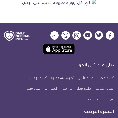
ديلي
ديلي
ديلي
ديلي
ديلي
ديلي
ميديكال
ميديكال
ميديكال
ميديكال
ميديكال
ميديكال
حمل
انفو
انفو
انفو
انفو
انفو
انفو
تطبيق
على
على
على
على
على
على
كل
فيسبوك
تويتر
يوتيوب
انستجرام
فايبر
نبض
ديلي ميديكال انفو
يوم
معلومة
أطباء مصر
أطباء الأردن
أطباء السعودية
أطباء الإمارات
طبية
أطباء الكويت
أطباء قطر
من نحن
للآيفون
اتصل بنا
أعلن معنا
سياسة الخصوصية
النشرة البريدية