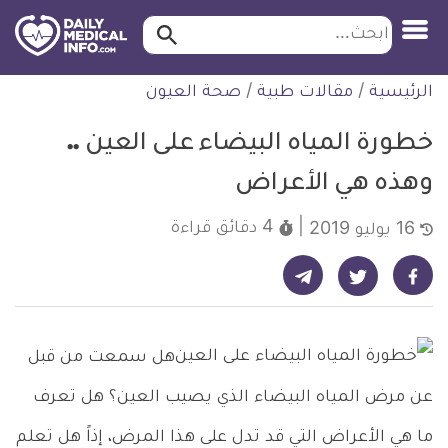
ابحث…
ابحث
معلومة
لتخطي
الرئيسية
/
مقالات طبية
/
صحة العيون
طبية
لمحتوى
موثقة
خطورة المياه البيضاء على العين ..
وهذه هي الأعراض
4 دقائق
قراءة
16 يوليو 2019
شارك على تيليجرام - ديلي ميديكال انفو
شارك على فيسبوك - ديلي ميديكال انفو
شارك على تويتر - ديلي ميديكال انفو
هل سمعت من قبل
عن مرض المياه البيضاء الذي يصيب العين؟ هل تعرف
ما هي الأعراض التي قد تدل على هذا المرض، إذاً هل تعلم