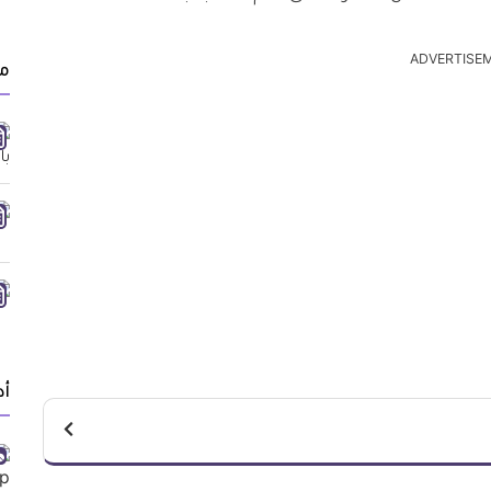
ADVERTISE
م
أد