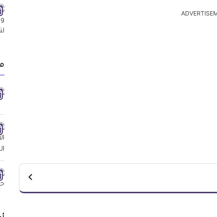
ADVERTISE
مق