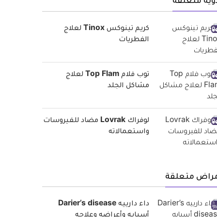
وية متعلقة
كريم تينوكس Tinox لعلاج
الفطريات
توب فلام Top Flam لعلاج
مشاكل الجلد
لوفراك Lovrak مضاد للفيروسات
واستعمالاته
مراض متعلقة
داء دارييه Darier’s disease
أسبابه وأعراضه وعلاجه