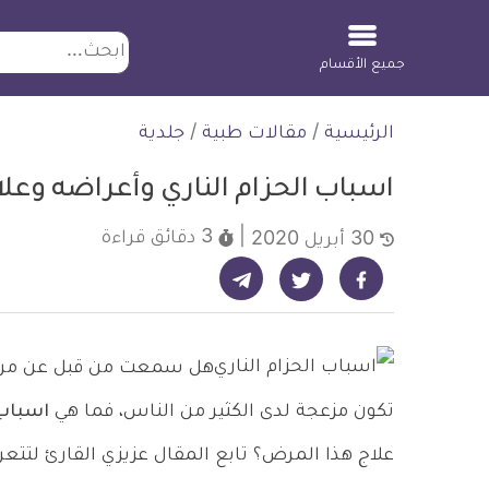
ابحث
جميع الأقسام
لتخطي
الرئيسية
/
مقالات طبية
/
جلدية
لمحتوى
اسباب الحزام الناري وأعراضه وعل
3 دقائق
قراءة
30 أبريل 2020
شارك على تيليجرام - ديلي ميديكال انفو
شارك على فيسبوك - ديلي ميديكال انفو
شارك على تويتر - ديلي ميديكال انفو
هل سمعت من قبل عن مرض ال
تكون مزعجة لدى الكثير من الناس، فما هي
اسباب 
علاج هذا المرض؟ تابع المقال عزيزي القارئ لتتع