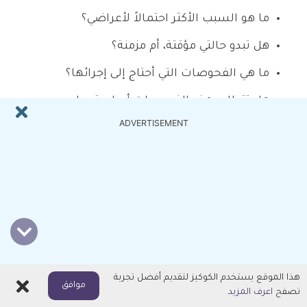
ما هو السبب الأكثر احتمالاً لأعراضي؟
هل تبدو حالتي مؤقتة، أم مزمنة؟
ما هي الفحوصات التي أحتاج إلى إجرائها؟
هل تتطلب هذه الفحوصات أي استعداد
ADVERTISEMENT
خاص؟
ما هي العلاجات المتاحة؟
هل يجب علي إضافة، أو إزالة أي أطعمة من
نظامي الغذائي؟
لدي حالات أخرى، كيف يمكنني أن أتعامل
معهم جميعاً؟
هذا الموقع يستخدم الكوكيز لتقديم أفضل تجربة
اغلاق
موافق
بالإضافة إلى هذه الأسئلة التي قمت
تصفح
اعرف المزيد