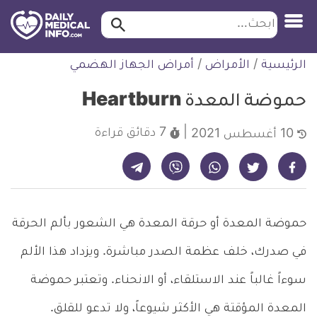
ابحث…
ابحث
معلومة
لتخطي
الرئيسية
/
الأمراض
/
أمراض الجهاز الهضمي
طبية
لمحتوى
موثقة
حموضة المعدة Heartburn
7 دقائق
قراءة
10 أغسطس 2021
شارك على تيليجرام - ديلي ميديكال انفو
شارك على فيسبوك - ديلي ميديكال انفو
شارك على واتساب - ديلي ميديكال انفو
شارك على فايبر - ديلي ميديكال انفو
شارك على تويتر - ديلي ميديكال انفو
حموضة المعدة أو حرقة المعدة هي الشعور بألم الحرقة
في صدرك، خلف عظمة الصدر مباشرة. ويزداد هذا الألم
سوءاً غالباً عند الاستلقاء، أو الانحناء. وتعتبر حموضة
المعدة المؤقتة هي الأكثر شيوعاً، ولا تدعو للقلق.