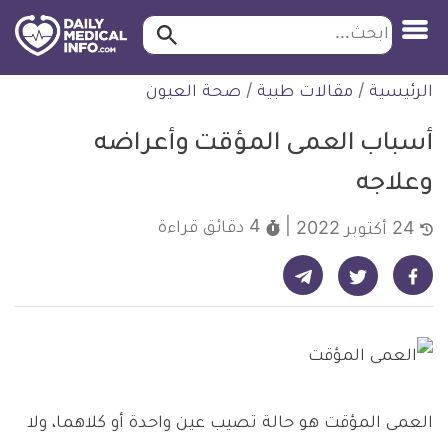
ابحث…
ابحث
معلومة
لتخطي
الرئيسية
/
مقالات طبية
/
صحة العيون
طبية
لمحتوى
موثقة
أسباب العمى المؤقت وأعراضه
وعلاجه
4 دقائق
قراءة
24 أكتوبر 2022
شارك على تيليجرام - ديلي ميديكال انفو
شارك على فيسبوك - ديلي ميديكال انفو
شارك على تويتر - ديلي ميديكال انفو
العمى المؤقت هو حالة تصيب عين واحدة أو كلاهما، ولا