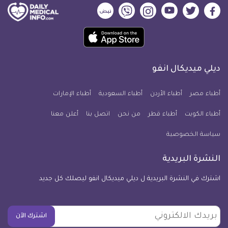
ديلي
ديلي
ديلي
ديلي
ديلي
ديلي
ميديكال
ميديكال
ميديكال
ميديكال
ميديكال
ميديكال
حمل
انفو
انفو
انفو
انفو
انفو
انفو
تطبيق
على
على
على
على
على
على
كل
فيسبوك
تويتر
يوتيوب
انستجرام
فايبر
نبض
ديلي ميديكال انفو
يوم
معلومة
أطباء مصر
أطباء الأردن
أطباء السعودية
أطباء الإمارات
طبية
أطباء الكويت
أطباء قطر
من نحن
للآيفون
اتصل بنا
أعلن معنا
سياسة الخصوصية
النشرة البريدية
اشترك في النشرة البريدية ل ديلي ميديكال انفو ليصلك كل جديد
بريدك
اشترك الآن
الالكتروني