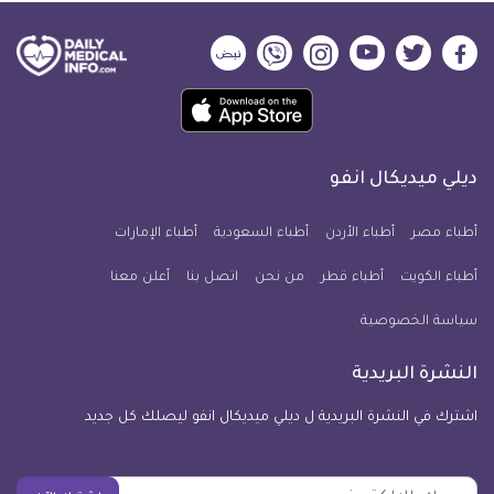
ديلي
ديلي
ديلي
ديلي
ديلي
ديلي
ميديكال
ميديكال
ميديكال
ميديكال
ميديكال
ميديكال
حمل
انفو
انفو
انفو
انفو
انفو
انفو
تطبيق
على
على
على
على
على
على
كل
فيسبوك
تويتر
يوتيوب
انستجرام
فايبر
نبض
ديلي ميديكال انفو
يوم
معلومة
أطباء مصر
أطباء الأردن
أطباء السعودية
أطباء الإمارات
طبية
أطباء الكويت
أطباء قطر
من نحن
للآيفون
اتصل بنا
أعلن معنا
سياسة الخصوصية
النشرة البريدية
اشترك في النشرة البريدية ل ديلي ميديكال انفو ليصلك كل جديد
بريدك