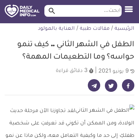
ابحث…
ابحث
معلومة
لتخطي
الرئيسية
/
مقالات طبية
/
العناية بالمولود
طبية
لمحتوى
موثقة
الطفل في الشهر الثاني .. كيف تنمو
حواسه؟ وما التطعيمات المهمة؟
3 دقائق
قراءة
9 يونيو 2021
شارك على تيليجرام - ديلي ميديكال انفو
شارك على فيسبوك - ديلي ميديكال انفو
شارك على تويتر - ديلي ميديكال انفو
لقد تجاوزنا الآن مرحلة حديث
الولادة، ومن الممكن أن تكوني قد تعرفتِ على شخصية
طفلكِ إلى حد ما وكيفية التعامل معه، ولكن ماذا عن نمو