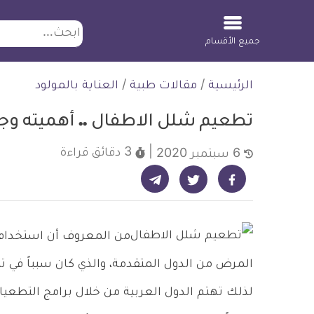
ابحث
جميع الأقسام
لتخطي
الرئيسية
/
مقالات طبية
/
العناية بالمولود
لمحتوى
تطعيم شلل الاطفال .. أهميته و
3 دقائق
قراءة
6 سبتمبر 2020
شارك على تيليجرام - ديلي ميديكال انفو
شارك على فيسبوك - ديلي ميديكال انفو
شارك على تويتر - ديلي ميديكال انفو
من المعروف أن استخدام 
المرض من الدول المتقدمة، والذي كان سبباً في ت
لذلك تهتم الدول العربية من خلال برامج التطعيات