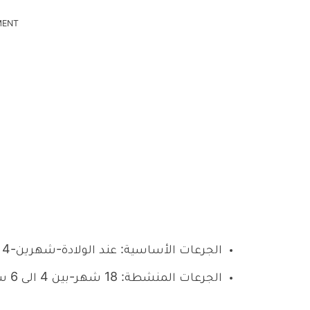
MENT
الجرعات الأساسية: عند الولادة-شهرين-4 شهور-6 شهور–9 شهور–12 شهر.
الجرعات المنشطة: 18 شهر-بين 4 الى 6 سنوات – بين 10 الى 12 سنة.