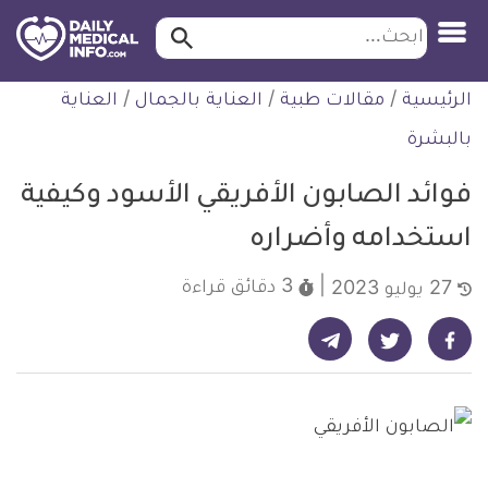
ابحث…
ابحث
معلومة
لتخطي
الرئيسية
/
مقالات طبية
/
العناية بالجمال
/
العناية
طبية
لمحتوى
موثقة
بالبشرة
فوائد الصابون الأفريقي الأسود وكيفية
استخدامه وأضراره
3 دقائق
قراءة
27 يوليو 2023
شارك على تيليجرام - ديلي ميديكال انفو
شارك على فيسبوك - ديلي ميديكال انفو
شارك على تويتر - ديلي ميديكال انفو