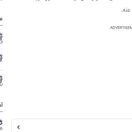
عنه.
مق
ADVERTISE
أد