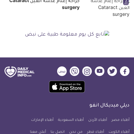
جراحة إعتام عدسة العين Cataract
surgery
ديلي
ديلي
ديلي
ديلي
ديلي
ديلي
ميديكال
ميديكال
ميديكال
ميديكال
ميديكال
ميديكال
حمل
انفو
انفو
انفو
انفو
انفو
انفو
تطبيق
على
على
على
على
على
على
كل
فيسبوك
تويتر
يوتيوب
انستجرام
فايبر
نبض
ديلي ميديكال انفو
يوم
معلومة
أطباء مصر
أطباء الأردن
أطباء السعودية
أطباء الإمارات
طبية
أطباء الكويت
أطباء قطر
من نحن
للآيفون
اتصل بنا
أعلن معنا