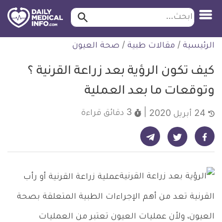
ابحث…
ابحث
معلومة
لتخطي
الرئيسية
/
مقالات طبية
/
صحة العيون
طبية
لمحتوى
موثقة
كيف تكون الرؤية بعد زراعة القرنية ؟
وتوقعات ما بعد العملية
3 دقائق
قراءة
24 أبريل 2020
شارك على تيليجرام - ديلي ميديكال انفو
شارك على فيسبوك - ديلي ميديكال انفو
شارك على تويتر - ديلي ميديكال انفو
عملية زراعة القرنية أو رأب
القرنية تعد من أهم الإجراءات الطبية المتعلقة بصحة
العيون، ولأن عمليات العيون تعتبر من العمليات