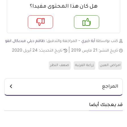
هل كان هذا المحتوى مفيدا؟
م
لا
كتب بواسطة
آية خيري
- المراجعة والتدقيق:
طاقم ديلي ميديكال انفو
تاريخ النشر:
21 مارس 2019
تاريخ التحديث:
24 أبريل 2020
امراض العين
زراعة القرنية
ضعف النظر
المراجع
قد يعجبك أيضا