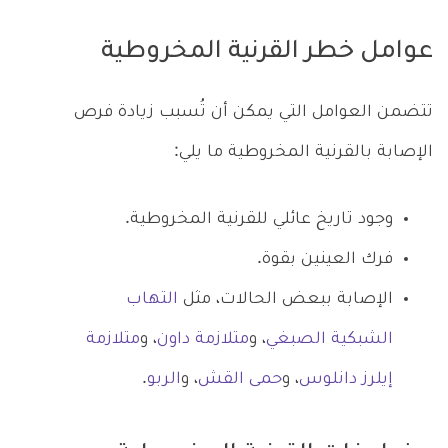
عوامل خطر القرنية المخروطية
تتضمن العوامل التي يمكن أن تُسبب زيادة فرص
الإصابة بالقرنية المخروطية ما يلي:
وجود تاريخ عائلي للقرنية المخروطية.
فرك العينين بقوة.
الإصابة ببعض الحالات، مثل
التهاب
الشبكية الصبغي
، و
متلازمة داون
، و
متلازمة
إيلرز دانلوس
، و
حمى القش
، و
الربو
.