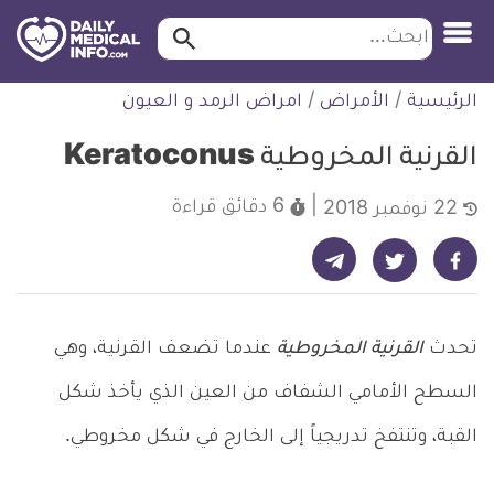
ابحث…
ابحث
معلومة
لتخطي
الرئيسية
/
الأمراض
/
امراض الرمد و العيون
طبية
لمحتوى
موثقة
القرنية المخروطية Keratoconus
6 دقائق
قراءة
22 نوفمبر 2018
شارك على تيليجرام - ديلي ميديكال انفو
شارك على فيسبوك - ديلي ميديكال انفو
شارك على تويتر - ديلي ميديكال انفو
تحدث
القرنية المخروطية
عندما تضعف القرنية، وهي
السطح الأمامي الشفاف من العين الذي يأخذ شكل
القبة، وتنتفخ تدريجياً إلى الخارج في شكل مخروطي.