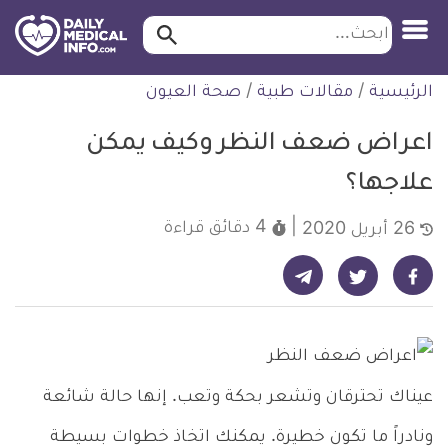
ابحث…
ابحث
معلومة
لتخطي
الرئيسية
/
مقالات طبية
/
صحة العيون
طبية
لمحتوى
موثقة
اعراض ضعف النظر وكيف يمكن
علاجها؟
4 دقائق
قراءة
26 أبريل 2020
شارك على تيليجرام - ديلي ميديكال انفو
شارك على فيسبوك - ديلي ميديكال انفو
شارك على تويتر - ديلي ميديكال انفو
عيناك تحترقان وتشعر بحكة وتعب.
إنها حالة شائعة
ونادراً ما تكون خطيرة.
يمكنك اتخاذ خطوات بسيطة