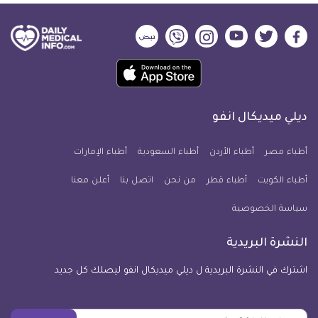
ديلي
ديلي
ديلي
ديلي
ديلي
ديلي
ميديكال
ميديكال
ميديكال
ميديكال
ميديكال
ميديكال
حمل
انفو
انفو
انفو
انفو
انفو
انفو
تطبيق
على
على
على
على
على
على
كل
فيسبوك
تويتر
يوتيوب
انستجرام
فايبر
نبض
ديلي ميديكال انفو
يوم
معلومة
أطباء مصر
أطباء الأردن
أطباء السعودية
أطباء الإمارات
طبية
أطباء الكويت
أطباء قطر
من نحن
للآيفون
اتصل بنا
أعلن معنا
سياسة الخصوصية
النشرة البريدية
اشترك في النشرة البريدية ل ديلي ميديكال انفو ليصلك كل جديد
بريدك