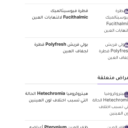
قطرة فيوسيثالميك
Fucithalmic لالتهابات العين
بولي فريش Polyfresh قطرة
لجفاف العين
مراض متعلقة
هيتروكروميا Hetechromia الحالة
التي تسبب اختلاف لون العينين