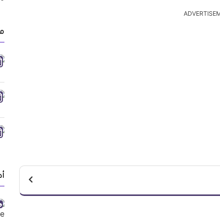
ADVERTISE
م
أد