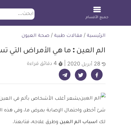
ابحث
جميع الأقسام
لتخطي
الرئيسية
/
مقالات طبية
/
صحة العيون
لمحتوى
الم العين : ما هي الأمراض التي ت
4 دقائق
قراءة
28 أبريل 2020
شارك على تيليجرام - ديلي ميديكال انفو
شارك على فيسبوك - ديلي ميديكال انفو
شارك على تويتر - ديلي ميديكال انفو
يشعر أغلب الأشخاص بألم في العين، و
شئ أخطر، واحتمال الإصابة بمرض ما، وفي هذه ا
لك
اسباب الم العين
وطرق علاجه، فتابعنا.