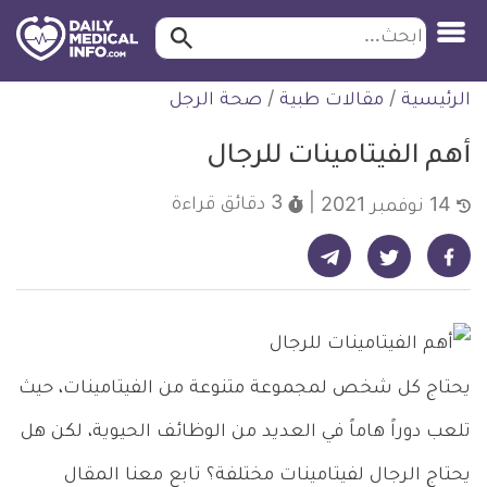
ابحث…
ابحث
معلومة
لتخطي
الرئيسية
/
مقالات طبية
/
صحة الرجل
طبية
لمحتوى
موثقة
أهم الفيتامينات للرجال
3 دقائق
قراءة
14 نوفمبر 2021
شارك على تيليجرام - ديلي ميديكال انفو
شارك على فيسبوك - ديلي ميديكال انفو
شارك على تويتر - ديلي ميديكال انفو
يحتاج كل شخص لمجموعة متنوعة من الفيتامينات، حيث
تلعب دوراً هاماً في العديد من الوظائف الحيوية، لكن هل
يحتاج الرجال لفيتامينات مختلفة؟ تابع معنا المقال