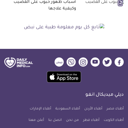
أسباب ظهور حبوب على القضيب
وكيفية علاجها
ديلي
ديلي
ديلي
ديلي
ديلي
ديلي
ميديكال
ميديكال
ميديكال
ميديكال
ميديكال
ميديكال
حمل
انفو
انفو
انفو
انفو
انفو
انفو
تطبيق
على
على
على
على
على
على
كل
فيسبوك
تويتر
يوتيوب
انستجرام
فايبر
نبض
ديلي ميديكال انفو
يوم
معلومة
أطباء مصر
أطباء الأردن
أطباء السعودية
أطباء الإمارات
طبية
أطباء الكويت
أطباء قطر
من نحن
للآيفون
اتصل بنا
أعلن معنا