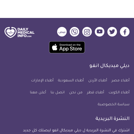
ديلي
ديلي
ديلي
ديلي
ديلي
ديلي
ميديكال
ميديكال
ميديكال
ميديكال
ميديكال
ميديكال
حمل
انفو
انفو
انفو
انفو
انفو
انفو
تطبيق
على
على
على
على
على
على
كل
فيسبوك
تويتر
يوتيوب
انستجرام
فايبر
نبض
ديلي ميديكال انفو
يوم
معلومة
أطباء مصر
أطباء الأردن
أطباء السعودية
أطباء الإمارات
طبية
أطباء الكويت
أطباء قطر
من نحن
للآيفون
اتصل بنا
أعلن معنا
سياسة الخصوصية
النشرة البريدية
اشترك في النشرة البريدية ل ديلي ميديكال انفو ليصلك كل جديد