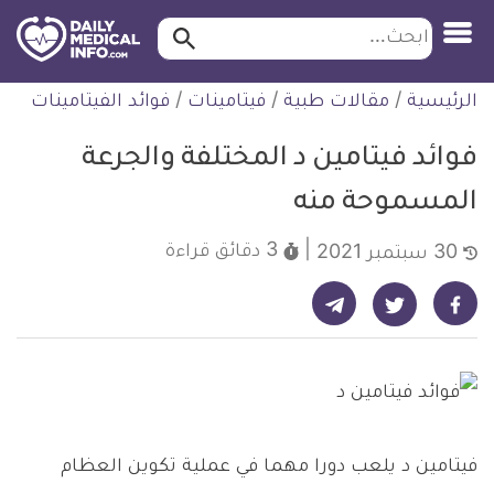
ابحث…
ابحث
معلومة
لتخطي
الرئيسية
/
مقالات طبية
/
فيتامينات
/
فوائد الفيتامينات
طبية
لمحتوى
موثقة
فوائد فيتامين د المختلفة والجرعة
المسموحة منه
3 دقائق
قراءة
30 سبتمبر 2021
شارك على تيليجرام - ديلي ميديكال انفو
شارك على فيسبوك - ديلي ميديكال انفو
شارك على تويتر - ديلي ميديكال انفو
فيتامين د يلعب دورا مهما في عملية تكوين العظام