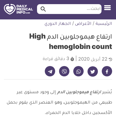
ابحث…
ابحث
معلومة
لتخطي
الرئيسية
/
الأعراض
/
الجهاز الدوري
طبية
لمحتوى
موثقة
ارتفاع هيموجلوبين الدم High
hemoglobin count
3 دقائق
قراءة
22 أبريل 2020
شارك على تيليجرام - ديلي ميديكال انفو
شارك على فيسبوك - ديلي ميديكال انفو
شارك على واتساب - ديلي ميديكال انفو
شارك على فايبر - ديلي ميديكال انفو
شارك على تويتر - ديلي ميديكال انفو
يُشير
ارتفاع هيموجلوبين الدم
إلى وجود مستوى عير
طبيعي من الهيموجلوبين، وهو العنصر الذي يقوم بحمل
الأكسجين داخل خلايا الدم الحمراء.