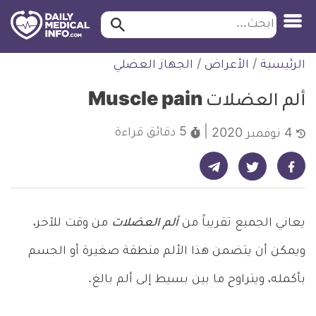
ابحث…
ابحث
معلومة
لتخطي
الرئيسية
/
الأعراض
/
الجهاز العضلي
طبية
لمحتوى
موثقة
ألم العضلات Muscle pain
5 دقائق
قراءة
4 نوفمبر 2020
شارك على تيليجرام - ديلي ميديكال انفو
شارك على فيسبوك - ديلي ميديكال انفو
شارك على تويتر - ديلي ميديكال انفو
يعاني الجميع تقريباً من
ألم العضلات
من وقت للآخر،
ويمكن أن يتضمن هذا الألم منطقة صغيرة أو الجسم
بأكمله، ويتراوح ما بين بسيط إلى ألم بالغ.