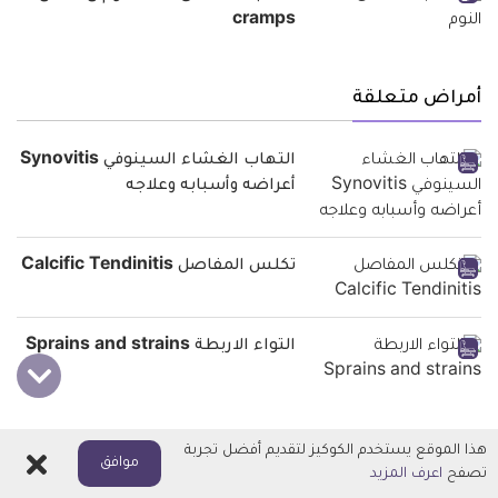
cramps
أمراض متعلقة
التهاب الغشاء السينوفي Synovitis
أعراضه وأسبابه وعلاجه
تكلس المفاصل Calcific Tendinitis
التواء الاربطة Sprains and strains
مقالات متعلقة
هذا الموقع يستخدم الكوكيز لتقديم أفضل تجربة
اغلاق
موافق
تصفح
اعرف المزيد