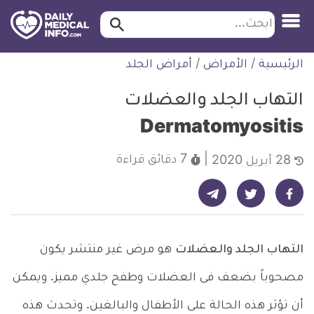
ابحث…
ابحث
معلومة
لتخطي
الرئيسية
/
الأمراض
/
أمراض الجلد
طبية
لمحتوى
موثقة
التهاب الجلد والعضلات
Dermatomyositis
7 دقائق
قراءة
28 أبريل 2020
شارك على تيليجرام - ديلي ميديكال انفو
شارك على فيسبوك - ديلي ميديكال انفو
شارك على تويتر - ديلي ميديكال انفو
التهاب الجلد والعضلات
هو مرض غير منتشر يكون
مصحوباً بضعف فى العضلات وطفح جلدي مميز. ويمكن
أن تؤثر هذه الحالة على الأطفال والبالغين. وتحدث هذه