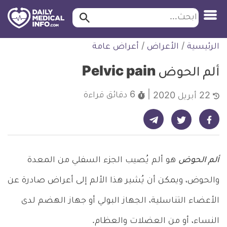
ابحث…
ابحث
معلومة
لتخطي
الرئيسية
/
الأعراض
/
أعراض عامة
طبية
لمحتوى
موثقة
ألم الحوض Pelvic pain
6 دقائق
قراءة
22 أبريل 2020
شارك على تيليجرام - ديلي ميديكال انفو
شارك على فيسبوك - ديلي ميديكال انفو
شارك على تويتر - ديلي ميديكال انفو
ألم الحوض
هو ألم يُصيب الجزء السفلي من المعدة
والحوض، ويمكن أن يُشير هذا الألم إلى أعراض صادرة عن
الأعضاء التناسلية، الجهاز البولي أو جهاز الهضم لدى
النساء، أو من العضلات والعظام.