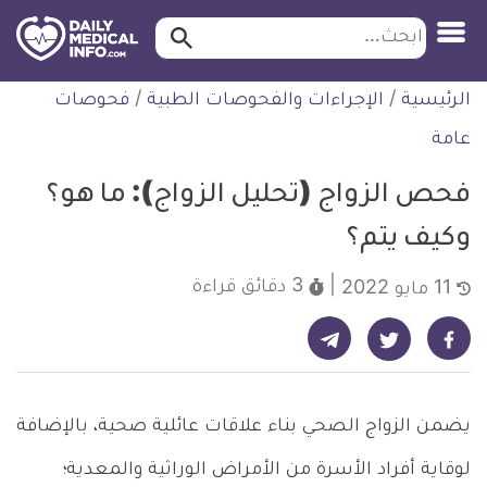
ابحث…
ابحث
معلومة
لتخطي
الرئيسية
/
الإجراءات والفحوصات الطبية
/
فحوصات
طبية
لمحتوى
موثقة
عامة
فحص الزواج (تحليل الزواج): ما هو؟
وكيف يتم؟
3 دقائق
قراءة
11 مايو 2022
شارك على تيليجرام - ديلي ميديكال انفو
شارك على فيسبوك - ديلي ميديكال انفو
شارك على تويتر - ديلي ميديكال انفو
يضمن الزواج الصحي بناء علاقات عائلية صحية، بالإضافة
لوقاية أفراد الأسرة من الأمراض الوراثية والمعدية؛