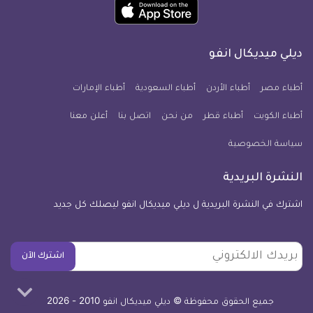
حمل
انفو
انفو
انفو
انفو
انفو
انفو
تطبيق
على
على
على
على
على
على
كل
فيسبوك
تويتر
يوتيوب
انستجرام
فايبر
نبض
ديلي ميديكال انفو
يوم
معلومة
أطباء مصر
أطباء الأردن
أطباء السعودية
أطباء الإمارات
طبية
أطباء الكويت
أطباء قطر
من نحن
للآيفون
اتصل بنا
أعلن معنا
سياسة الخصوصية
النشرة البريدية
اشترك في النشرة البريدية ل ديلي ميديكال انفو ليصلك كل جديد
بريدك
اشترك الآن
الالكتروني
جميع الحقوق محفوظة © ديلي ميديكال انفو 2010 - 2026