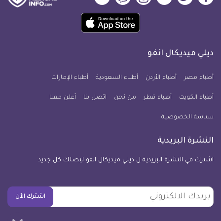
ميديكال
ميديكال
ميديكال
ميديكال
ميديكال
ميديكال
حمل
انفو
انفو
انفو
انفو
انفو
انفو
تطبيق
على
على
على
على
على
على
كل
فيسبوك
تويتر
يوتيوب
انستجرام
فايبر
نبض
ديلي ميديكال انفو
يوم
معلومة
أطباء مصر
أطباء الأردن
أطباء السعودية
أطباء الإمارات
طبية
أطباء الكويت
أطباء قطر
من نحن
للآيفون
اتصل بنا
أعلن معنا
سياسة الخصوصية
النشرة البريدية
اشترك في النشرة البريدية ل ديلي ميديكال انفو ليصلك كل جديد
بريدك
اشترك الآن
الالكتروني