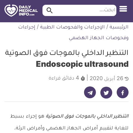
ابحث…
ابحث
معلومة
لتخطي
الرئيسية
/
الإجراءات والفحوصات الطبية
/
إجراءات
طبية
لمحتوى
موثقة
وفحوصات الجهاز الهضمي
التنظير الداخلي بالموجات فوق الصوتية
Endoscopic ultrasound
4 دقائق
قراءة
26 أبريل 2020
شارك على تيليجرام - ديلي ميديكال انفو
شارك على فيسبوك - ديلي ميديكال انفو
شارك على تويتر - ديلي ميديكال انفو
التنظير الداخلي بالموجات فوق الصوتية
هو إجراء بسيط
للغاية لتقييم أمراض الجهاز الهضمي وأمراض الرئة.