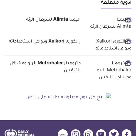
أدوية متعلقة
اليمتا Alimta لسرطان الرئة
زالكوري Xalkori ودواعي استخداماته
متروهيلر Metrohaler للربو ومشاكل
التنفس
ديلي
ديلي
ديلي
ديلي
ديلي
ديلي