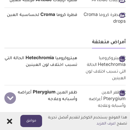
قطرة أرتيلاك Artelac مرطبة للعين
قطرة كروما Croma لحساسية العين
أمراض متعلقة
هيتروكروميا Hetechromia الحالة التي
تسبب اختلاف لون العينين
ظفر العين Pterygium أعراضه
وأسبابه وعلاجه
هذا الموقع يستخدم الكوكيز لتقديم أفضل تجربة
اغلاق
جلطة العين Eye Stroke أسبابها
موافق
تصفح
اعرف المزيد
وأعراضها وعلاجها