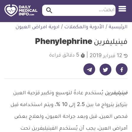
ابحث…
ابحث
معلومة
لتخطي
الرئيسية
/
الأدوية والمكملات
/
ادوية امراض العيون
طبية
لمحتوى
موثقة
فينيليفرين Phenylephrine
5 دقائق
قراءة
12 فبراير 2019
شارك على تيليجرام - ديلي ميديكال انفو
شارك على فيسبوك - ديلي ميديكال انفو
شارك على تويتر - ديلي ميديكال انفو
فينيليفرين
يُستخدم عادةً لتوسيع وتكبير قزحية العين
بتركيز يترواح ما بين 2.5 إلى 10 %، ويتم استخدامه قبل
فحص العين، قبل وبعد جراحة العيون، ولعلاج بعض
أمراض العين، يجب أن يُستخدم الفينيليفرين تحت