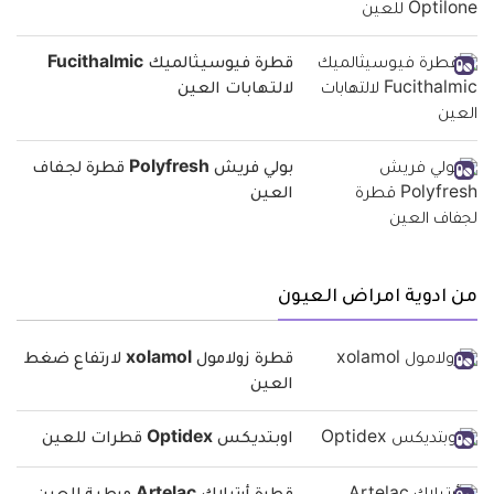
قطرة فيوسيثالميك Fucithalmic
لالتهابات العين
بولي فريش Polyfresh قطرة لجفاف
العين
من ادوية امراض العيون
قطرة زولامول xolamol لارتفاع ضغط
العين
اوبتديكس Optidex قطرات للعين