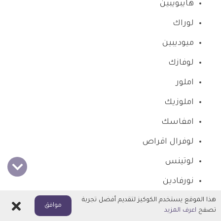
هايبويبين
لوراك
ميوديبين
لوفازك
املور
املوزيك
امفاسك
لوفرال اقراص
لوتينس
نورفادين
أمديب
هذا الموقع يستخدم الكوكيز لتقديم أفضل تجربة
اغلاق
موافق
تصفح
اعرف المزيد
أملوكيم