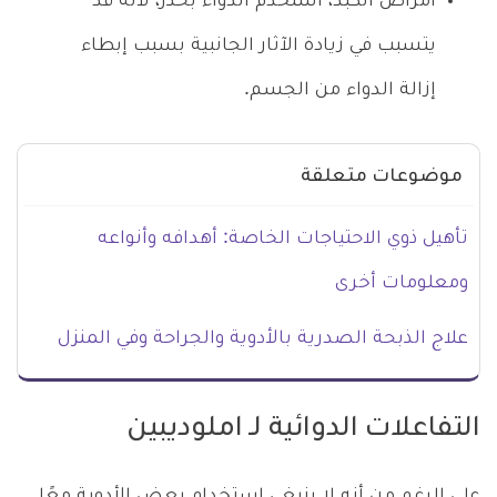
أمراض الكبد، استخدم الدواء بحذر، لأنه قد
يتسبب في زيادة الآثار الجانبية بسبب إبطاء
إزالة الدواء من الجسم.
موضوعات متعلقة
تأهيل ذوي الاحتياجات الخاصة: أهدافه وأنواعه
ومعلومات أخرى
علاج الذبحة الصدرية بالأدوية والجراحة وفي المنزل
التفاعلات الدوائية لـ املوديبين
على الرغم من أنه لا ينبغي استخدام بعض الأدوية معًا