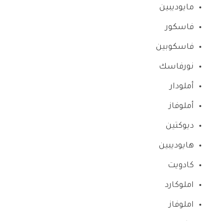
مايوديبين
فاسكور
فاسكوبين
نورفاسك
أملودار
أملوفاز
ديوكتين
هايوديبين
كادويت
املوكارد
املوفاز