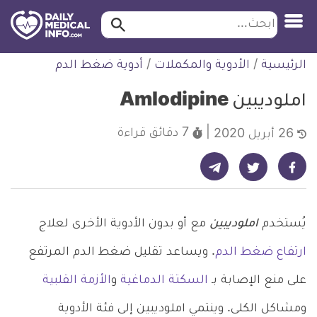
ابحث…
ابحث
معلومة
لتخطي
الرئيسية
/
الأدوية والمكملات
/
أدوية ضغط الدم
طبية
لمحتوى
موثقة
املوديبين Amlodipine
7 دقائق
قراءة
26 أبريل 2020
شارك على تيليجرام - ديلي ميديكال انفو
شارك على فيسبوك - ديلي ميديكال انفو
شارك على تويتر - ديلي ميديكال انفو
يُستخدم
املوديبين
مع أو بدون الأدوية الأخرى لعلاج
ارتفاع ضغط الدم
. ويساعد تقليل ضغط الدم المرتفع
على منع الإصابة بـ
السكتة الدماغية
و
الأزمة القلبية
ومشاكل الكلى. وينتمي املوديبين إلى فئة الأدوية