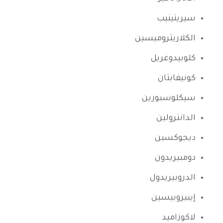
سيريتينيب
الكلاريثروميسين
كلوبيدوغريل
كونيفابتان
سيكلوسبورين
الدانترولين
ديجوكسين
دومبيريدون
الدروبيريدول
إيبيروبيسين
لاكوزاميد