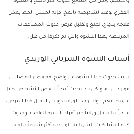
بالجسم، ولكن من الشائع حدوثه أكثر بالمخ والعمود
الفقري .وعند تشخيصه بالمخ، فإنه لحسن الحظ يمكن
علاجه بنجاح، لمنع وتقليل فرص حدوث المضاعفات
المرتبطة بهذا التشوه والتي تم ذكرها من قبل.
أسباب التشوه الشرياني الوريدي
سبب حدوث هذا التشوه غير واضح، فمعظم المصابين
مولودين به، ولكن قد يحدث أيضاً لبعض الأشخاص خلال
فترة حياتهم . ولا يوجد للوراثة دور في انتقال هذا المرض،
فنادراً ما ينتقل وراثياً عبر أفراد الأسرة الواحدة. وحدوث
هذه التشابكات الشريانية الوريدية أكثر شيوعاً بالمخ.