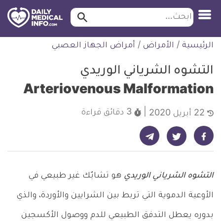
ابحث…
ابحث
معلومة
لتخطي
الرئيسية
/
الأمراض
/
أمراض الجهاز العصبي
طبية
لمحتوى
موثقة
التشوه الشرياني الوريدي
Arteriovenous Malformation
3 دقائق
قراءة
22 أبريل 2020
شارك على تيليجرام - ديلي ميديكال انفو
شارك على فيسبوك - ديلي ميديكال انفو
شارك على تويتر - ديلي ميديكال انفو
التشوه الشرياني الوريدي
هو تشابٌك غير طبيعي في
الأوعية الدموية التي تربط بين الشرايين والأوردة، والذي
بدوره يعطل التدفق الطبيعي للدم ووصول الأكسجين