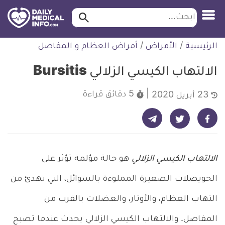
ابحث…
ابحث
معلومة
لتخطي
الرئيسية
/
الأمراض
/
أمراض العظام و المفاصل
طبية
لمحتوى
موثقة
الالتهاب الكيسي الزلالي Bursitis
5 دقائق
قراءة
23 أبريل 2020
شارك على تيليجرام - ديلي ميديكال انفو
شارك على فيسبوك - ديلي ميديكال انفو
شارك على تويتر - ديلي ميديكال انفو
ا
لالتهاب
الكيسي الزلالي
هو حالة مؤلمة تؤثر على
الحويصلات الصغيرة المملوءة بالسوائل، التي تهدئ من
التهاب العظام، والأوتار، والعضلات بالقرب من
المفاصل. والالتهاب الكيسي الزلالي يحدث عندما تصبح