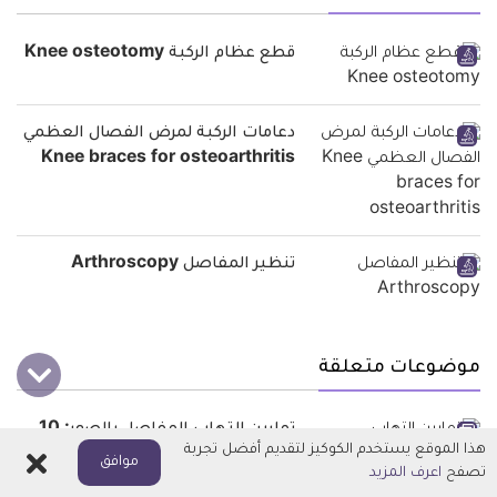
قطع عظام الركبة Knee osteotomy
دعامات الركبة لمرض الفصال العظمي
Knee braces for osteoarthritis
تنظير المفاصل Arthroscopy
موضوعات متعلقة
تمارين التهاب المفاصل بالصور: 10
هذا الموقع يستخدم الكوكيز لتقديم أفضل تجربة
تمارين يمكن تجربتهم
اغلاق
موافق
تصفح
اعرف المزيد