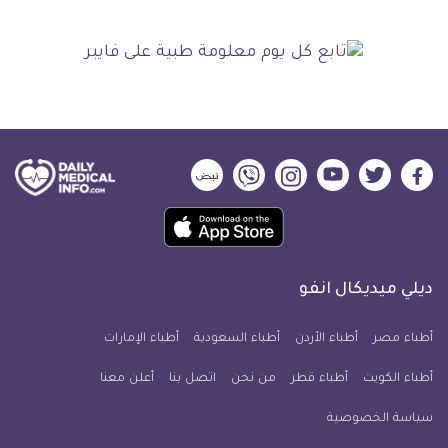
ديلي
ديلي
ديلي
ديلي
ديلي
ديلي
ميديكال
ميديكال
ميديكال
ميديكال
ميديكال
ميديكال
حمل
انفو
انفو
انفو
انفو
انفو
انفو
تطبيق
على
على
على
على
على
على
كل
فيسبوك
تويتر
يوتيوب
انستجرام
فايبر
نبض
ديلي ميديكال انفو
يوم
معلومة
أطباء مصر
أطباء الأردن
أطباء السعودية
أطباء الإمارات
طبية
أطباء الكويت
أطباء قطر
من نحن
للآيفون
اتصل بنا
أعلن معنا
سياسة الخصوصية