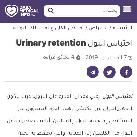
ابحث…
ابحث
معلومة
لتخطي
الرئيسية
/
الأمراض
/
أمراض الكلى والمسالك البولية
طبية
لمحتوى
موثقة
احتباس البول Urinary retention
4 دقائق
قراءة
7 أغسطس 2019
شارك على تيليجرام - ديلي ميديكال انفو
شارك على فيسبوك - ديلي ميديكال انفو
شارك على تويتر - ديلي ميديكال انفو
احتباس البول
يعني فقدان القدرة على التبول، حيث يتكون
الجهاز البولي من الكليتين وهما الجزء المسؤول عن
استخلاص وتصفية البول، والحالبين، أنابيب صغيرة تنقل
البول من الكليتين إلى المثانة، والتي تحتفظ به لحين