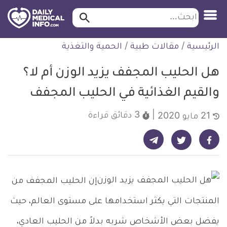
ابحث…
ابحث
معلومة
لتخطي
الرئيسية
/
مقالات طبية
/
الحمية والتغذية
طبية
لمحتوى
موثقة
هل الحليب المجفف يزيد الوزن أم لا؟
والقيم الغذائية في الحليب المجفف
3 دقائق
قراءة
21 مايو 2020
شارك على تيليجرام - ديلي ميديكال انفو
شارك على فيسبوك - ديلي ميديكال انفو
شارك على تويتر - ديلي ميديكال انفو
إن الحليب المجفف من
المنتجات التي يكثر استخدامها على مستوى العالم، حيث
يفضل بعض الأشخاص شربه بدلاً من الحليب العادي،