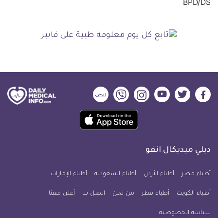
ديلي
ديلي
ديلي
ديلي
ديلي
ديلي
ميديكال
ميديكال
ميديكال
ميديكال
ميديكال
ميديكال
حمل
انفو
انفو
انفو
انفو
انفو
انفو
تطبيق
على
على
على
على
على
على
كل
فيسبوك
تويتر
يوتيوب
انستجرام
فايبر
نبض
ديلي ميديكال انفو
يوم
معلومة
أطباء مصر
أطباء الأردن
أطباء السعودية
أطباء الإمارات
طبية
أطباء الكويت
أطباء قطر
من نحن
للآيفون
اتصل بنا
أعلن معنا
سياسة الخصوصية