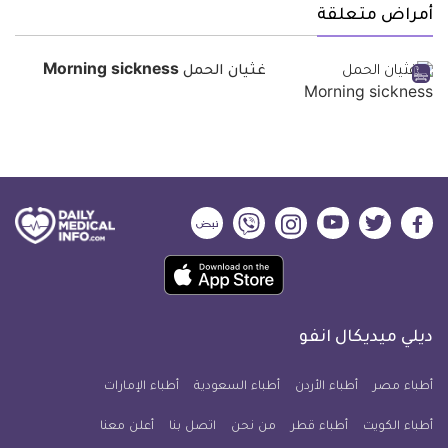
أمراض متعلقة
غثيان الحمل Morning sickness
ديلي
ديلي
ديلي
ديلي
ديلي
ديلي
ميديكال
ميديكال
ميديكال
ميديكال
ميديكال
ميديكال
حمل
انفو
انفو
انفو
انفو
انفو
انفو
تطبيق
على
على
على
على
على
على
كل
فيسبوك
تويتر
يوتيوب
انستجرام
فايبر
نبض
ديلي ميديكال انفو
يوم
معلومة
أطباء مصر
أطباء الأردن
أطباء السعودية
أطباء الإمارات
طبية
أطباء الكويت
أطباء قطر
من نحن
للآيفون
اتصل بنا
أعلن معنا