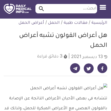
ابحث…
ابحث
معلومة
لتخطي
الرئيسية
/
مقالات طبية
/
الحمل
/
أعراض الحمل
طبية
لمحتوى
موثقة
هل أعراض القولون تشبه أعراض
الحمل
3 دقائق
قراءة
13 ديسمبر 2021
شارك على تيليجرام - ديلي ميديكال انفو
شارك على فيسبوك - ديلي ميديكال انفو
شارك على تويتر - ديلي ميديكال انفو
تتشابه في بعض الأحيان الأعراض الناتجة عن الإصابة
بالقولون العصبي مع الأعراض المبكرة للحمل، ولذلك قد