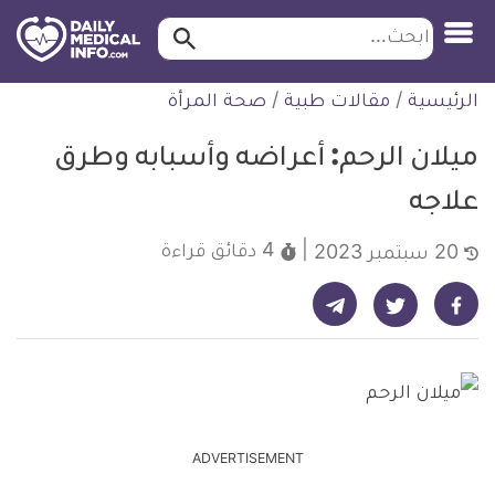
ابحث…
ابحث
معلومة
لتخطي
الرئيسية
/
مقالات طبية
/
صحة المرأة
طبية
لمحتوى
موثقة
ميلان الرحم: أعراضه وأسبابه وطرق
علاجه
4 دقائق
قراءة
20 سبتمبر 2023
شارك على تيليجرام - ديلي ميديكال انفو
شارك على فيسبوك - ديلي ميديكال انفو
شارك على تويتر - ديلي ميديكال انفو
ADVERTISEMENT