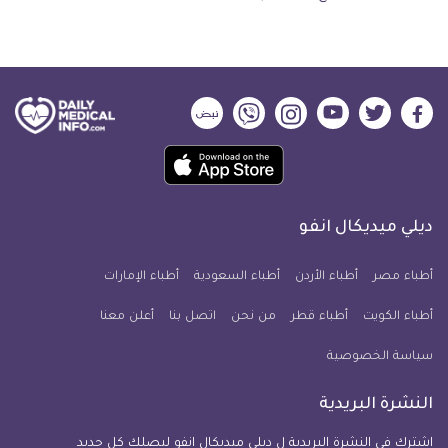
ديلي
ديلي
ديلي
ديلي
ديلي
ديلي
ميديكال
ميديكال
ميديكال
ميديكال
ميديكال
ميديكال
حمل
انفو
انفو
انفو
انفو
انفو
انفو
تطبيق
على
على
على
على
على
على
كل
فيسبوك
تويتر
يوتيوب
انستجرام
فايبر
نبض
ديلي ميديكال انفو
يوم
معلومة
أطباء مصر
أطباء الأردن
أطباء السعودية
أطباء الإمارات
طبية
أطباء الكويت
أطباء قطر
من نحن
للآيفون
اتصل بنا
أعلن معنا
سياسة الخصوصية
النشرة البريدية
اشترك في النشرة البريدية ل ديلي ميديكال انفو ليصلك كل جديد