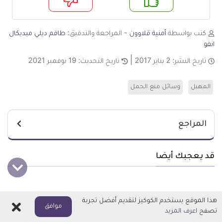
م
لا
كتب بواسطة
أمنية قلاوون
- المراجعة والتدقيق:
طاقم ديلي ميديكال
انفو
تاريخ النشر:
2 يناير 2017
تاريخ التحديث:
19 نوفمبر 2021
المهبل
وسائل منع الحمل
المراجع
قد يعجبك أيضا
هذا الموقع يستخدم الكوكيز لتقديم أفضل تجربة
اغلاق
موافق
تصفح
اعرف المزيد