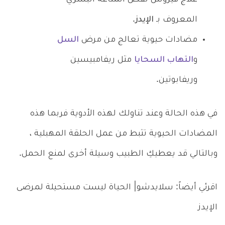
المعروف بـ
الإيدز
.
مضادات حيوية تعالج من مرض
السل
و
التهاب السحايا
مثل ريفامبيسين
وريفابوتين.
في هذه الحالة وعند تناولك لهذه الأدوية فربما هذه
المضادات الحيوية تثبط من عمل الحلقة المهبلية ،
وبالتالي قد يعطيكِ الطبيب وسيلة أخرى لمنع الحمل.
اقرئي أيضاً: سلايدشو| الحياة ليست مستحيلة لمرضى
الإيدز