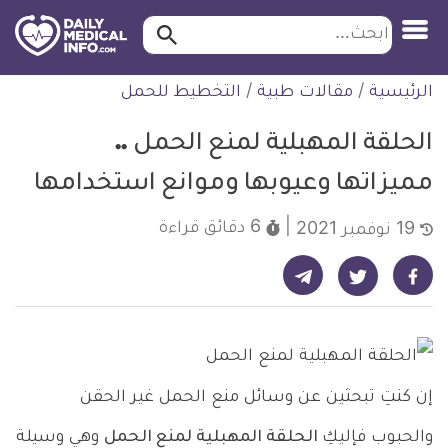
ابحث…
ابحث
معلومة
لتخطي
الرئيسية
/
مقالات طبية
/
التخطيط للحمل
طبية
لمحتوى
موثقة
الحلقة المهبلية لمنع الحمل ..
مميزاتها وعيوبها وموانع استخدامها
6 دقائق
قراءة
19 نوفمبر 2021
شارك على تيليجرام - ديلي ميديكال انفو
شارك على فيسبوك - ديلي ميديكال انفو
شارك على تويتر - ديلي ميديكال انفو
إن كنتِ تبحثين عن وسائل منع الحمل غير الحقن
والحبوب فإليكِ
الحلقة المهبلية لمنع الحمل
وهي وسيلة