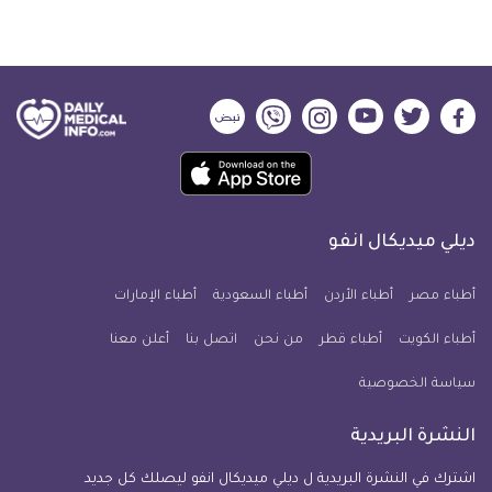
ديلي
ديلي
ديلي
ديلي
ديلي
ديلي
ميديكال
ميديكال
ميديكال
ميديكال
ميديكال
ميديكال
حمل
انفو
انفو
انفو
انفو
انفو
انفو
تطبيق
على
على
على
على
على
على
كل
فيسبوك
تويتر
يوتيوب
انستجرام
فايبر
نبض
ديلي ميديكال انفو
يوم
معلومة
أطباء مصر
أطباء الأردن
أطباء السعودية
أطباء الإمارات
طبية
أطباء الكويت
أطباء قطر
من نحن
للآيفون
اتصل بنا
أعلن معنا
سياسة الخصوصية
النشرة البريدية
اشترك في النشرة البريدية ل ديلي ميديكال انفو ليصلك كل جديد