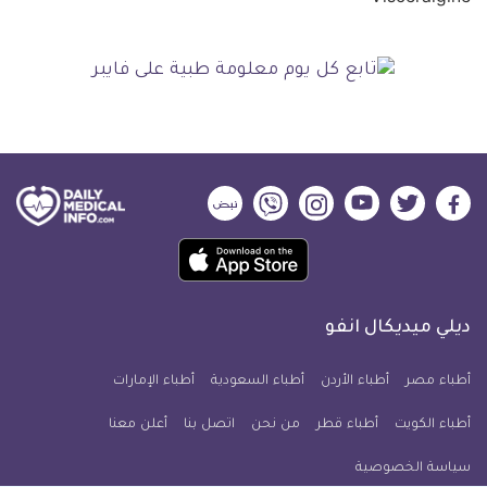
ديلي
ديلي
ديلي
ديلي
ديلي
ديلي
ميديكال
ميديكال
ميديكال
ميديكال
ميديكال
ميديكال
حمل
انفو
انفو
انفو
انفو
انفو
انفو
تطبيق
على
على
على
على
على
على
كل
فيسبوك
تويتر
يوتيوب
انستجرام
فايبر
نبض
ديلي ميديكال انفو
يوم
معلومة
أطباء مصر
أطباء الأردن
أطباء السعودية
أطباء الإمارات
طبية
أطباء الكويت
أطباء قطر
من نحن
للآيفون
اتصل بنا
أعلن معنا
سياسة الخصوصية