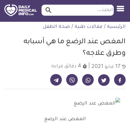
ابحث…
ابحث
معلومة
لتخطي
الرئيسية
/
مقالات طبية
/
صحة الطفل
طبية
لمحتوى
موثقة
المغص عند الرضع ما هي أسبابه
وطرق علاجه؟
4 دقائق
قراءة
17 مايو 2021
شارك على تيليجرام - ديلي ميديكال انفو
شارك على فيسبوك - ديلي ميديكال انفو
شارك على واتساب - ديلي ميديكال انفو
شارك على فايبر - ديلي ميديكال انفو
شارك على تويتر - ديلي ميديكال انفو
المغص عند الرضع