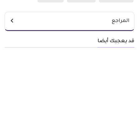
المراجع
قد يعجبك أيضا