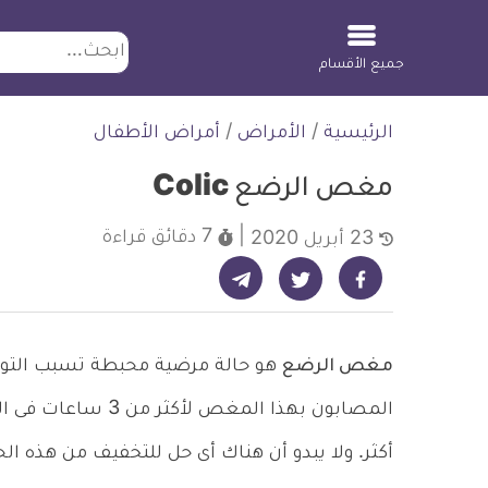
ابحث
جميع الأقسام
لتخطي
الرئيسية
/
الأمراض
/
أمراض الأطفال
لمحتوى
مغص الرضع Colic
7 دقائق
قراءة
23 أبريل 2020
شارك على تيليجرام - ديلي ميديكال انفو
شارك على فيسبوك - ديلي ميديكال انفو
شارك على تويتر - ديلي ميديكال انفو
مغص الرضع
هو حالة مرضية محبطة تسبب التوتر
أكثر. ولا يبدو أن هناك أى حل للتخفيف من هذه الح