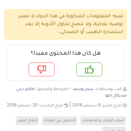
تنبيه؛ المعلومات المذكورة في هذا الدواء لا تعتبر
توصية علاجية، ولا ننصح بتناول الأدوية إلا بعد
استشارة الطبيب أو الصيدلي.
هل كان هذا المحتوى مفيدا؟
م
لا
كتب بواسطة
د. سمر يوسف
- المراجعة والتدقيق:
طاقم ديلي
ميديكال انفو
تاريخ النشر:
9 ديسمبر 2018
تاريخ التحديث:
20 ديسمبر 2018
أسباب الغازات و الانتفاخات
التخلص من الغازات
انتفاخ البطن