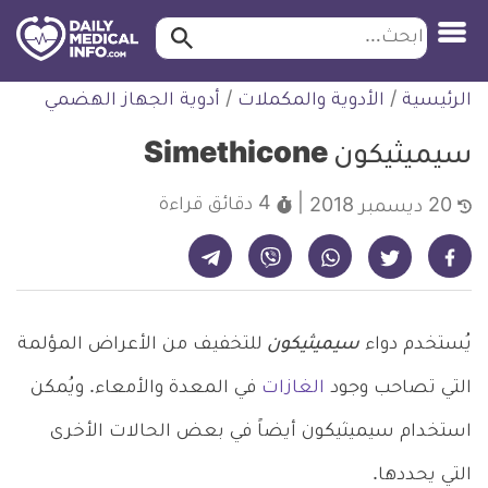
ابحث…
ابحث
معلومة
لتخطي
الرئيسية
/
الأدوية والمكملات
/
أدوية الجهاز الهضمي
طبية
لمحتوى
موثقة
سيميثيكون Simethicone
4 دقائق
قراءة
20 ديسمبر 2018
شارك على تيليجرام - ديلي ميديكال انفو
شارك على فيسبوك - ديلي ميديكال انفو
شارك على واتساب - ديلي ميديكال انفو
شارك على فايبر - ديلي ميديكال انفو
شارك على تويتر - ديلي ميديكال انفو
يُستخدم دواء
سيميثيكون
للتخفيف من الأعراض المؤلمة
التي تصاحب وجود
الغازات
في المعدة والأمعاء. ويُمكن
استخدام سيميثيكون أيضاً في بعض الحالات الأخرى
التي يحددها.